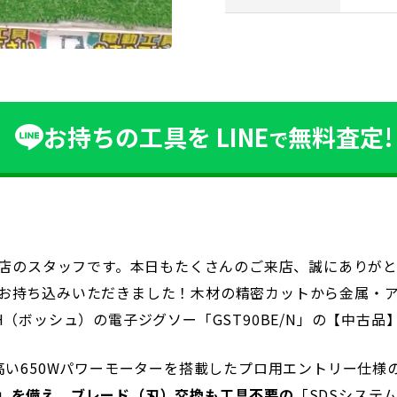
お持ちの工具を
LINE
無料査定!
で
号店のスタッフです。本日もたくさんのご来店、誠にありが
お持ち込みいただきました！木材の精密カットから金属・
（ボッシュ）の電子ジグソー「GST90BE/N」の【中古品
い650Wパワーモーターを搭載したプロ用エントリー仕様の
」
を備え、ブレード（刃）交換も工具不要の
「SDSシステ