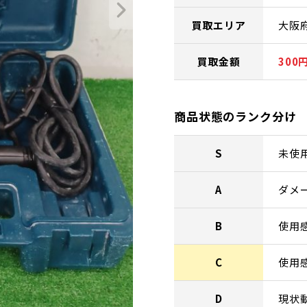
買取エリア
大阪
買取金額
300
商品状態のランク分け
S
未使
A
ダメ
B
使用
C
使用
D
現状