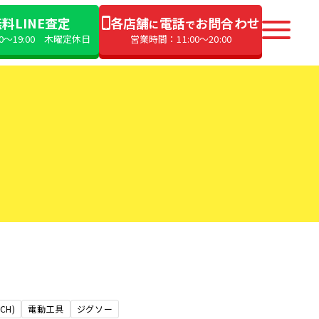
料LINE査定
各店舗
電話
お問合わせ
に
で
00〜19:00 木曜定休日
営業時間：11:00〜20:00
CH)
電動工具
ジグソー