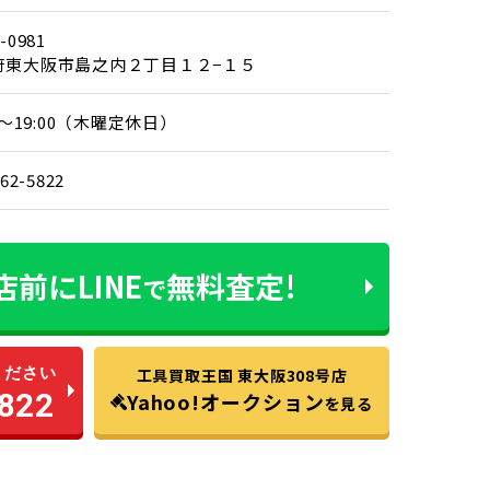
-0981
府東大阪市島之内２丁目１２−１５
00～19:00（木曜定休日）
962-5822
店前に
LINE
無料査定!
で
ください
工具買取王国 東大阪308号店
822
Yahoo!オークション
を見る