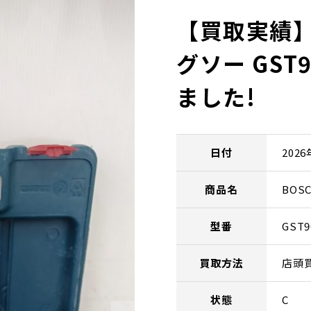
【買取実績】
グソー GST
ました!
日付
202
商品名
BOS
型番
GST9
買取方法
店頭
状態
C