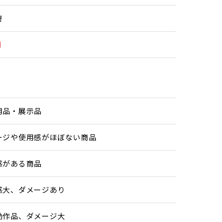
府
円
用品・展示品
ージや使用感がほぼない商品
感がある商品
感大、ダメージあり
動作品、ダメージ大