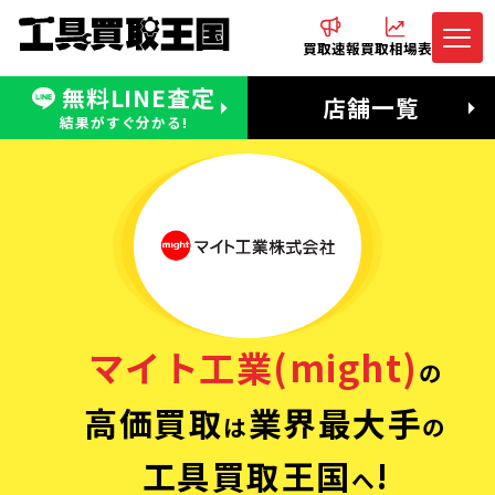
買取速報
買取相場表
無料LINE査定
電話でお問合わせ
無料LINE査定
店舗一覧
受付：11:00〜19:00 木曜定休日
営業時間：11:00〜20:00
結果がすぐ分かる!
マイト工業(might)
の
高価買取
業界最大手
は
の
工具買取王国
!
へ