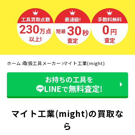
工具買取点数
最速級!
手数料無料
230
0
30
万点
円
秒
最短
以上!
査定
査定
ホーム
取扱工具メーカー
マイト工業(might)
お持ちの工具を
LINE
無料査定!
で
マイト工業(might)の買取な
ら