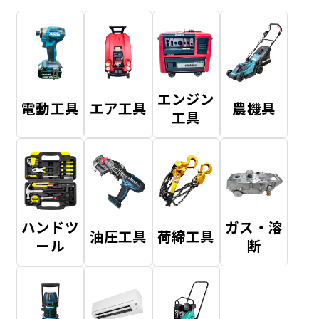
エンジン
電動工具
エア工具
農機具
工具
ハンドツ
ガス・溶
油圧工具
荷締工具
ール
断