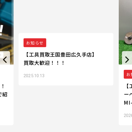
お知らせ
【工具買取王国豊田広久手店】
買取大歓迎！！！
お
2025.10.13
選！
【
で紹
ー
M
202