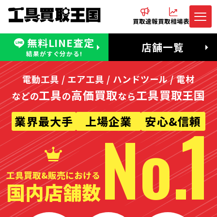
買取速報
買取相場表
無料LINE査定
電話でお問合わせ
無料LINE査定
店舗一覧
受付：11:00〜19:00 木曜定休日
営業時間：11:00〜20:00
結果がすぐ分かる!
電動工具 / エア工具 / ハンドツール / 電材
工具
高価買取
工具買取王国
などの
の
なら
1
業界最大手
上場企業
安心&信頼
No.
工具買取&販売における
国内店舗数