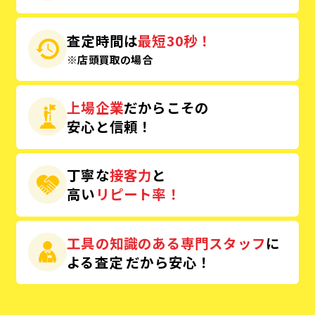
査定時間は
最短30秒！
※店頭買取の場合
上場企業
だからこその
安心と信頼！
丁寧な
接客力
と
高い
リピート率！
工具の知識のある専門スタッフ
に
よる査定
だから安心！