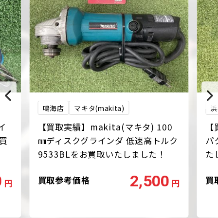
鳴海店
マキタ(makita)
浜
イ
【買取実績】makita(マキタ) 100
【
お買
㎜ディスクグラインダ 低速高トルク
パ
9533BLをお買取いたしました！
た
0
2,500
買取参考価格
買
円
円