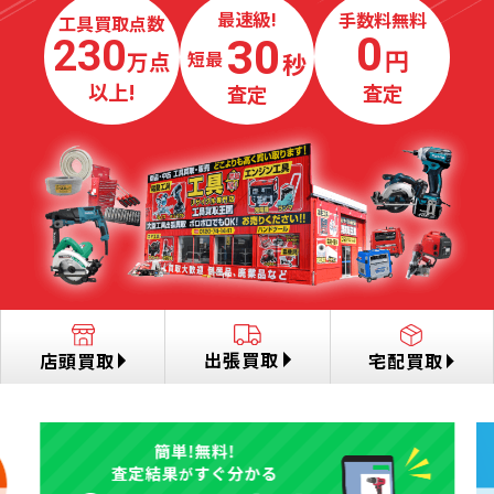
最速級!
手数料無料
工具買取点数
0
30
230
円
万点
秒
最短
以上!
査定
査定
出張買取
店頭買取
宅配買取